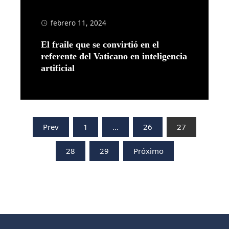
febrero 11, 2024
El fraile que se convirtió en el
referente del Vaticano en inteligencia
artificial
Leer más
Paginación
Prev
1
…
26
27
de
28
29
Próximo
entradas