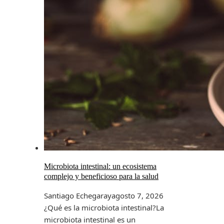
Microbiota intestinal: un ecosistema
complejo y beneficioso para la salud
Santiago Echegaray
agosto 7, 2026
¿Qué es la microbiota intestinal?La
microbiota intestinal es un