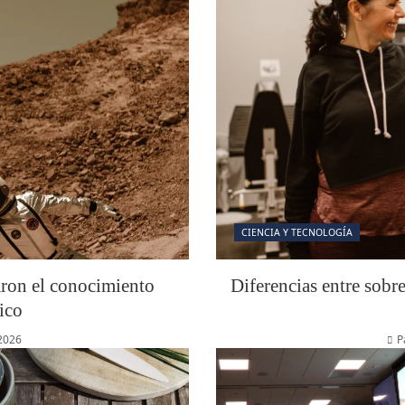
CIENCIA Y TECNOLOGÍA
aron el conocimiento
Diferencias entre sobr
ico
 2026
P