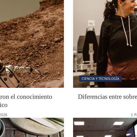
CIENCIA Y TECNOLOGÍA
aron el conocimiento
Diferencias entre sobr
ico
 2026
P