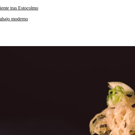
iente tras Estocolmo
trabajo moderno