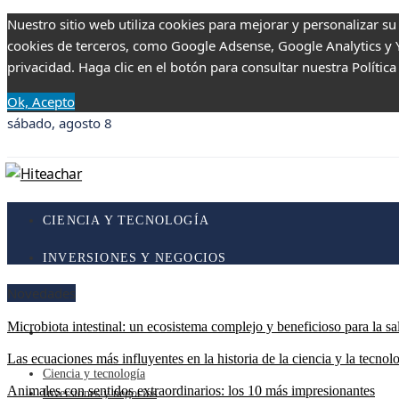
Nuestro sitio web utiliza cookies para mejorar y personalizar su
cookies de terceros, como Google Adsense, Google Analytics y Yo
privacidad. Haga clic en el botón para consultar nuestra Política
Ok, Acepto
sábado, agosto 8
CIENCIA Y TECNOLOGÍA
INVERSIONES Y NEGOCIOS
Novedades
RESPONSABILIDAD SOCIAL
Microbiota intestinal: un ecosistema complejo y beneficioso para la sa
CULTURA Y OCIO
Las ecuaciones más influyentes en la historia de la ciencia y la tecnol
Ciencia y tecnología
Animales con sentidos extraordinarios: los 10 más impresionantes
Inversiones y negocios