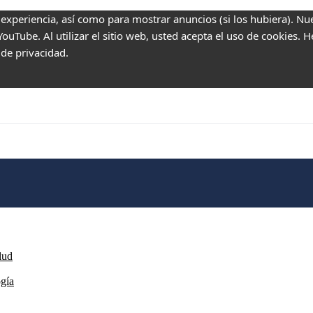
 experiencia, así como para mostrar anuncios (si los hubiera). Nu
uTube. Al utilizar el sitio web, usted acepta el uso de cookies. 
 de privacidad.
lud
ogía