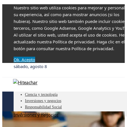
Nuestro sitio web utiliza cookies para mejorar y personali
su experiencia, así como para mostrar anuncios (si los
hubiera). Nuestro sitio web también puede incluir cookies
terceros, como Google Adsense, Google Analytics y YouTu
Al utilizar el sitio web, usted acepta el uso de cookies. H
actualizado nuestra Política de privacidad. Haga clic en el
botón para consultar nuestra Política de privacidad.
Ok, Acepto
sábado, agosto 8
Ciencia y tecnología
Inversiones y negocios
Responsabilidad Social
Cultura y ocio
Inversiones y negocios