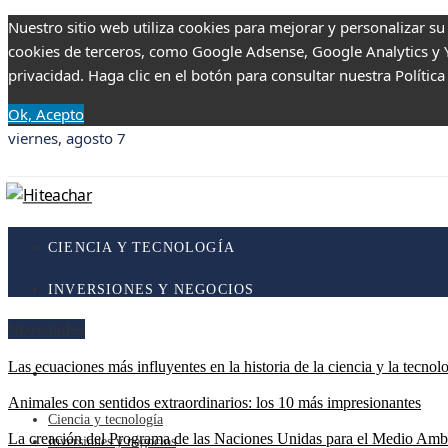
Nuestro sitio web utiliza cookies para mejorar y personalizar su
cookies de terceros, como Google Adsense, Google Analytics y Yo
privacidad. Haga clic en el botón para consultar nuestra Política
Ok, Acepto
viernes, agosto 7
CIENCIA Y TECNOLOGÍA
INVERSIONES Y NEGOCIOS
Novedades
RESPONSABILIDAD SOCIAL
Las ecuaciones más influyentes en la historia de la ciencia y la tecnol
CULTURA Y OCIO
Animales con sentidos extraordinarios: los 10 más impresionantes
Ciencia y tecnología
La creación del Programa de las Naciones Unidas para el Medio Amb
Inversiones y negocios