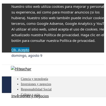
Nuestro sitio web utiliza cookies para mejorar y personali
su experiencia, así como para mostrar anuncios (si los
hubiera). Nuestro sitio web también puede incluir cookies
terceros, como Google Adsense, Google Analytics y YouTu
Al utilizar el sitio web, usted acepta el uso de cookies. H
actualizado nuestra Política de privacidad. Haga clic en el
botón para consultar nuestra Política de privacidad.
Ok, Acepto
domingo, agosto 9
Ciencia y tecnología
Inversiones y negocios
Responsabilidad Social
Cultura y ocio
Inversiones y negocios