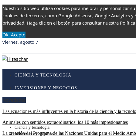
Nuestro sitio web utiliza cookies para mejorar y personalizar su
cookies de terceros, como Google Adsense, Google Analytics y Yo
privacidad. Haga clic en el botón para consultar nuestra Política
Ok, Acepto
viernes, agosto 7
CIENCIA Y TECNOLOGÍA
INVERSIONES Y NEGOCIOS
Novedades
RESPONSABILIDAD SOCIAL
Las ecuaciones más influyentes en la historia de la ciencia y la tecnol
CULTURA Y OCIO
Animales con sentidos extraordinarios: los 10 más impresionantes
Ciencia y tecnología
La creación del Programa de las Naciones Unidas para el Medio Amb
Inversiones y negocios