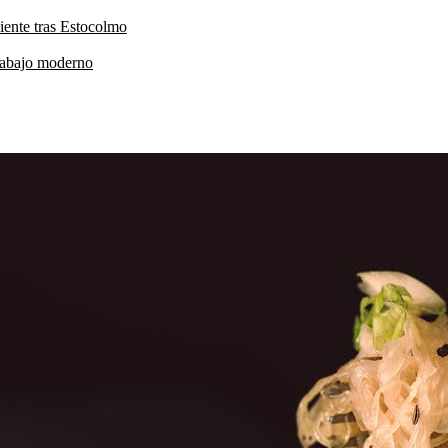
iente tras Estocolmo
trabajo moderno