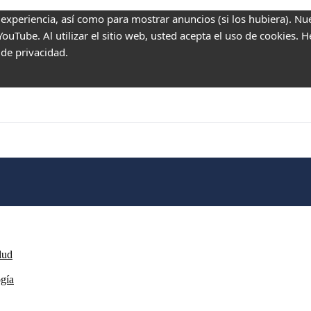
 experiencia, así como para mostrar anuncios (si los hubiera). Nu
uTube. Al utilizar el sitio web, usted acepta el uso de cookies. 
 de privacidad.
lud
ogía