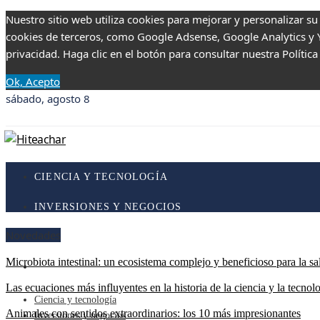
Nuestro sitio web utiliza cookies para mejorar y personalizar su
cookies de terceros, como Google Adsense, Google Analytics y Yo
privacidad. Haga clic en el botón para consultar nuestra Política
Ok, Acepto
sábado, agosto 8
CIENCIA Y TECNOLOGÍA
INVERSIONES Y NEGOCIOS
Novedades
RESPONSABILIDAD SOCIAL
Microbiota intestinal: un ecosistema complejo y beneficioso para la sa
CULTURA Y OCIO
Las ecuaciones más influyentes en la historia de la ciencia y la tecnol
Ciencia y tecnología
Animales con sentidos extraordinarios: los 10 más impresionantes
Inversiones y negocios