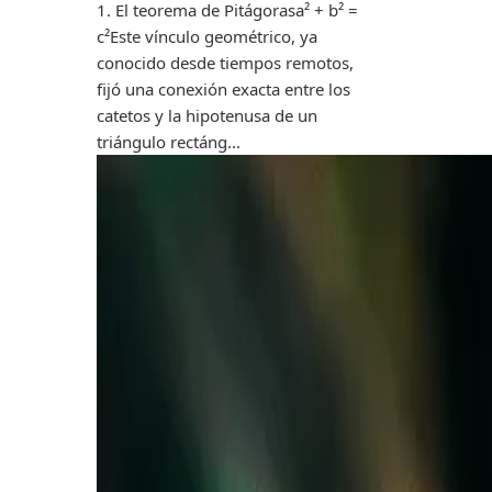
1. El teorema de Pitágorasa² + b² =
c²Este vínculo geométrico, ya
conocido desde tiempos remotos,
fijó una conexión exacta entre los
catetos y la hipotenusa de un
triángulo rectáng...