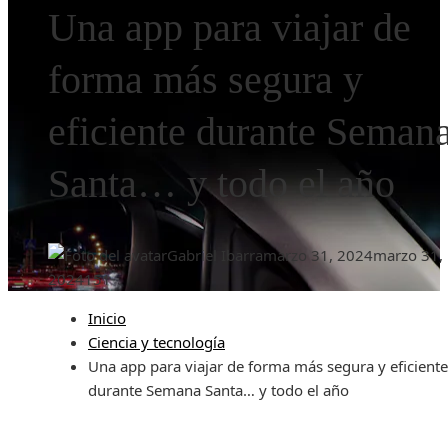
Una app para viajar de
forma más segura y
eficiente durante Seman
Santa… y todo el año
Gabriel Ibarra
marzo 31, 2024
marzo 31,
2024
151
Inicio
Ciencia y tecnología
Una app para viajar de forma más segura y eficiente
durante Semana Santa… y todo el año