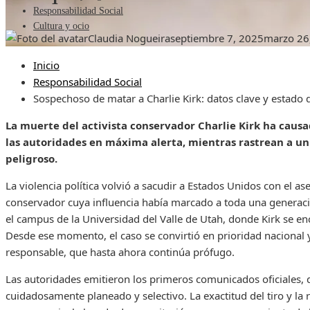
Responsabilidad Social
Cultura y ocio
Claudia Nogueira
septiembre 7, 2025
marzo 26
Inicio
Responsabilidad Social
Sospechoso de matar a Charlie Kirk: datos clave y estado
La muerte del activista conservador Charlie Kirk ha caus
las autoridades en máxima alerta, mientras rastrean a u
peligroso.
La violencia política volvió a sacudir a Estados Unidos con el a
conservador cuya influencia había marcado a toda una generaci
el campus de la Universidad del Valle de Utah, donde Kirk se e
Desde ese momento, el caso se convirtió en prioridad nacional y
responsable, que hasta ahora continúa prófugo.
Las autoridades emitieron los primeros comunicados oficiales, 
cuidadosamente planeado y selectivo. La exactitud del tiro y la 