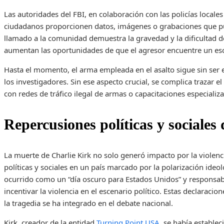
Las autoridades del FBI, en colaboración con las policías locales
ciudadanos proporcionen datos, imágenes o grabaciones que pue
llamado a la comunidad demuestra la gravedad y la dificultad d
aumentan las oportunidades de que el agresor encuentre un es
Hasta el momento, el arma empleada en el asalto sigue sin ser 
los investigadores. Sin ese aspecto crucial, se complica trazar e
con redes de tráfico ilegal de armas o capacitaciones especializ
Repercusiones políticas y sociales 
La muerte de Charlie Kirk no solo generó impacto por la violenc
políticas y sociales en un país marcado por la polarización ideo
ocurrido como un “día oscuro para Estados Unidos” y responsabili
incentivar la violencia en el escenario político. Estas declaracio
la tragedia se ha integrado en el debate nacional.
Kirk, creador de la entidad
Turning Point USA
, se había estable