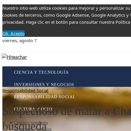
Nuestro sitio web utiliza cookies para mejorar y personalizar su
cookies de terceros, como Google Adsense, Google Analytics y Yo
privacidad. Haga clic en el botón para consultar nuestra Política
Ok, Acepto
viernes, agosto 7
CIENCIA Y TECNOLOGÍA
INVERSIONES Y NEGOCIOS
Responsabilidad Social
RESPONSABILIDAD SOCIAL
Sospechoso de matar a Charl
CULTURA Y OCIO
búsqueda
Ciencia y tecnología
Inversiones y negocios