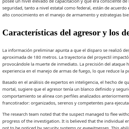
posee un nivel elevado de capacitación y que era consciente de l
seguridad, tanto a nivel estatal como federal, están de acuerdo
alto conocimiento en el manejo de armamento y estrategias bien
Características del agresor y los de
La información preliminar apunta a que el disparo se realizó des
aproximada de 180 metros. La trayectoria del proyectil impactó e
provocándole la muerte de inmediato. La precisión del ataque 
experiencia en el manejo de armas de fuego, lo que reduce la po
Basado en el análisis de expertos en inteligencia, el hecho de qu
mortal, sugiere que el agresor tenía un blanco definido y seguri
comportamiento se alinea con perfiles analizados anteriormente
francotirador: organizados, serenos y competentes para ejecutar
The research team noted that the suspect managed to flee witho
progress of the investigation. It is believed that the individual
not to be noticed by security systems or eyewitnesses. This abil