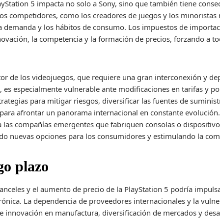
layStation 5 impacta no solo a Sony, sino que también tiene cons
os competidores, como los creadores de juegos y los minoristas 
la demanda y los hábitos de consumo. Los impuestos de importació
nnovación, la competencia y la formación de precios, forzando a to
ctor de los videojuegos, que requiere una gran interconexión y 
s especialmente vulnerable ante modificaciones en tarifas y polí
ategias para mitigar riesgos, diversificar las fuentes de suminist
va para afrontar un panorama internacional en constante evolució
a las compañías emergentes que fabriquen consolas o dispositi
ndo nuevas opciones para los consumidores y estimulando la com
go plazo
aranceles y el aumento de precio de la PlayStation 5 podría impulsa
rónica. La dependencia de proveedores internacionales y la vulner
de innovación en manufactura, diversificación de mercados y desa