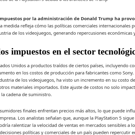
 impuestos por la administración de Donald Trump ha provo
a medida refleja cómo las políticas comerciales internacionales
ustria de los videojuegos, generando repercusiones económicas y 
los impuestos en el sector tecnológi
ados Unidos a productos traídos de ciertos países, incluyendo c
umento en los costos de producción para fabricantes como Sony.
ndustria de los videojuegos, ha visto un incremento en su costo d
y otros materiales importados. Este ajuste de costos no solo impa
 la cadena de suministro.
nsumidores finales enfrentan precios más altos, lo que puede infl
empresa. Los analistas señalan que, aunque la PlayStation 5 sig
odría ralentizar la velocidad de ventas en mercados sensibles a 
decisiones políticas y comerciales de un país pueden repercutir e