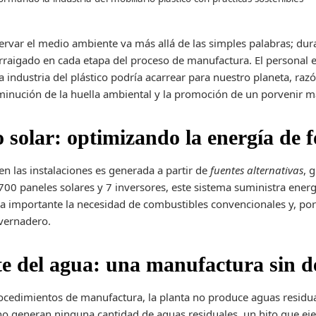
ervar el medio ambiente va más allá de las simples palabras; du
raigado en cada etapa del proceso de manufactura. El personal 
a industria del plástico podría acarrear para nuestro planeta, ra
sminución de la huella ambiental y la promoción de un porvenir m
solar: optimizando la energía de f
en las instalaciones es generada a partir de
fuentes alternativas
, 
00 paneles solares y 7 inversores, este sistema suministra energ
 importante la necesidad de combustibles convencionales y, por
nvernadero.
e del agua: una manufactura sin d
rocedimientos de manufactura, la planta no produce aguas residu
no generan ninguna cantidad de aguas residuales, un hito que ej