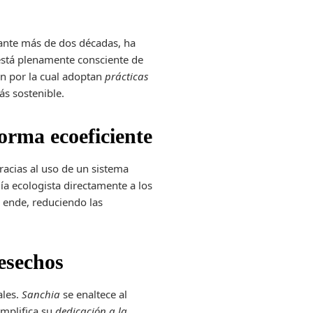
rante más de dos décadas, ha
está plenamente consciente de
zón por la cual adoptan
prácticas
ás sostenible.
orma ecoeficiente
gracias al uso de un sistema
ía ecologista directamente a los
 ende, reduciendo las
esechos
ales.
Sanchia
se enaltece al
emplifica su
dedicación a la