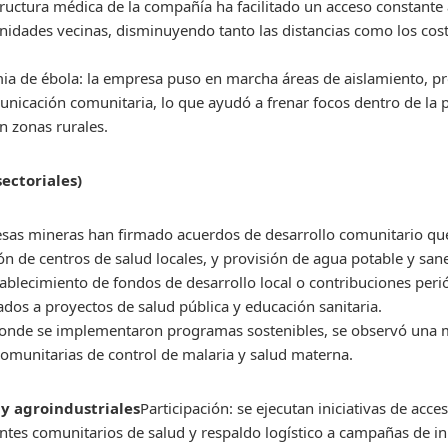
tructura médica de la compañía ha facilitado un acceso constante a
idades vecinas, disminuyendo tanto las distancias como los costo
ia de ébola: la empresa puso en marcha áreas de aislamiento, p
nicación comunitaria, lo que ayudó a frenar focos dentro de la p
en zonas rurales.
ectoriales)
sas mineras han firmado acuerdos de desarrollo comunitario que
ción de centros de salud locales, y provisión de agua potable y s
ablecimiento de fondos de desarrollo local o contribuciones peri
ados a proyectos de salud pública y educación sanitaria.
 donde se implementaron programas sostenibles, se observó una
munitarias de control de malaria y salud materna.
 y agroindustriales
Participación: se ejecutan iniciativas de acc
ntes comunitarios de salud y respaldo logístico a campañas de i