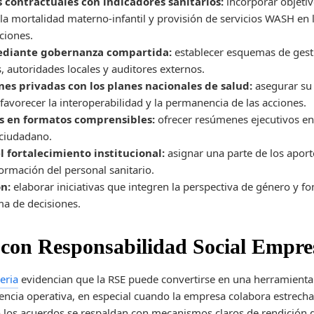
contractuales con indicadores sanitarios:
incorporar objeti
la mortalidad materno‑infantil y provisión de servicios WASH en 
ciones.
mediante gobernanza compartida:
establecer esquemas de gest
 autoridades locales y auditores externos.
nes privadas con los planes nacionales de salud:
asegurar su 
 favorecer la interoperabilidad y la permanencia de las acciones.
os en formatos comprensibles:
ofrecer resúmenes ejecutivos en 
 ciudadano.
l fortalecimiento institucional:
asignar una parte de los aport
formación del personal sanitario.
ón:
elaborar iniciativas que integren la perspectiva de género y f
ma de decisiones.
 con Responsabilidad Social Empre
eria
evidencian que la RSE puede convertirse en una herramienta 
rencia operativa, en especial cuando la empresa colabora estrec
 los acuerdos se respaldan con mecanismos claros de rendición 