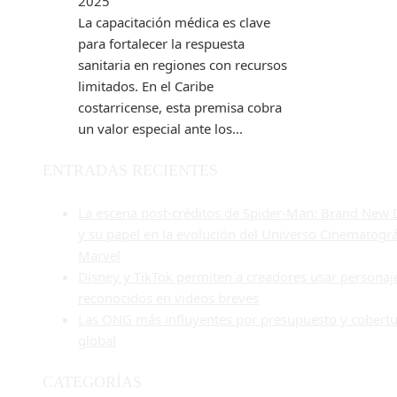
2025
La capacitación médica es clave
para fortalecer la respuesta
sanitaria en regiones con recursos
limitados. En el Caribe
costarricense, esta premisa cobra
un valor especial ante los...
ENTRADAS RECIENTES
La escena post-créditos de Spider-Man: Brand New 
y su papel en la evolución del Universo Cinematográ
Marvel
Disney y TikTok permiten a creadores usar personaj
reconocidos en videos breves
Las ONG más influyentes por presupuesto y cobert
global
CATEGORÍAS