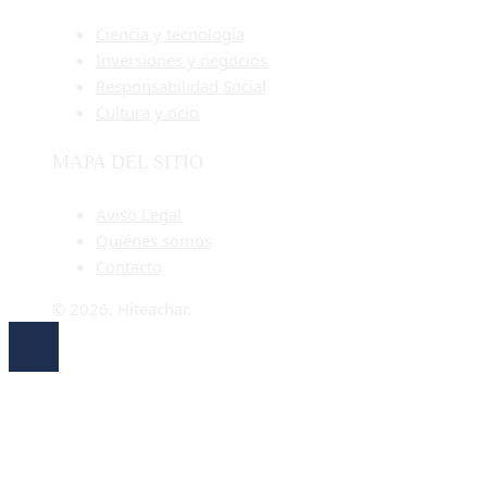
Ciencia y tecnología
Inversiones y negocios
Responsabilidad Social
Cultura y ocio
MAPA DEL SITIO
Aviso Legal
Quiénes somos
Contacto
© 2026. Hiteachar.