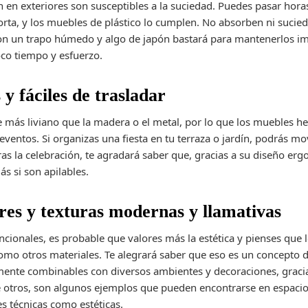
 en exteriores son susceptibles a la suciedad. Puedes pasar hora
mporta, y los muebles de plástico lo cumplen. No absorben ni suci
 con un trapo húmedo y algo de japón bastará para mantenerlos i
co tiempo y esfuerzo.
 y fáciles de trasladar
e más liviano que la madera o el metal, por lo que los muebles h
eventos. Si organizas una fiesta en tu terraza o jardín, podrás m
 Tras la celebración, te agradará saber que, gracias a su diseño 
s si son apilables.
ores y texturas modernas y llamativas
ncionales, es probable que valores más la estética y pienses que 
mo otros materiales. Te alegrará saber que eso es un concepto d
lmente combinables con diversos ambientes y decoraciones, gracias
e otros, son algunos ejemplos que pueden encontrarse en espacio
s técnicas como estéticas.