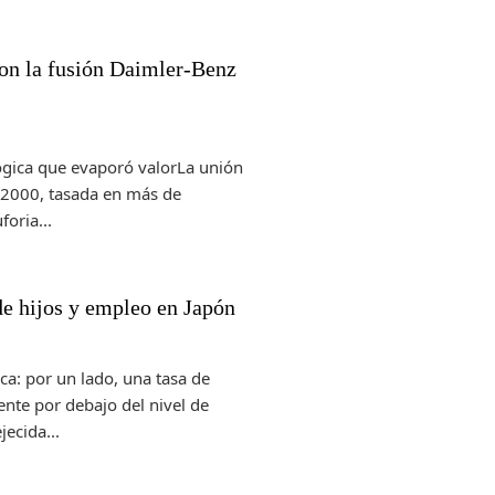
ron la fusión Daimler-Benz
ógica que evaporó valorLa unión
 2000, tasada en más de
foria...
 de hijos y empleo en Japón
a: por un lado, una tasa de
nte por debajo del nivel de
ecida...