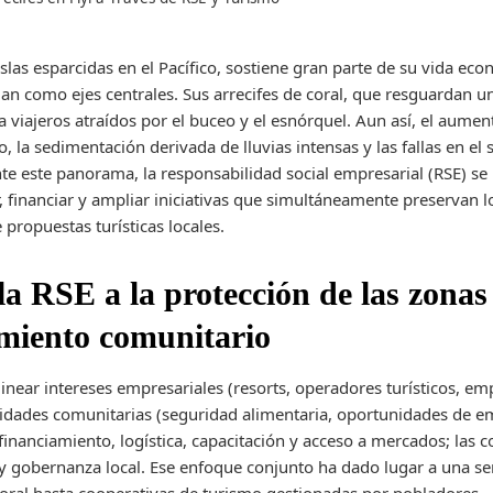
las esparcidas en el Pacífico, sostiene gran parte de su vida econ
úan como ejes centrales. Sus arrecifes de coral, que resguardan u
a viajeros atraídos por el buceo y el esnórquel. Aun así, el aume
, la sedimentación derivada de lluvias intensas y las fallas en e
nte este panorama, la responsabilidad social empresarial (RSE) 
, financiar y ampliar iniciativas que simultáneamente preservan l
propuestas turísticas locales.
a RSE a la protección de las zonas 
imiento comunitario
linear intereses empresariales (resorts, operadores turísticos, e
oridades comunitarias (seguridad alimentaria, oportunidades de 
financiamiento, logística, capacitación y acceso a mercados; las
s y gobernanza local. Ese enfoque conjunto ha dado lugar a una se