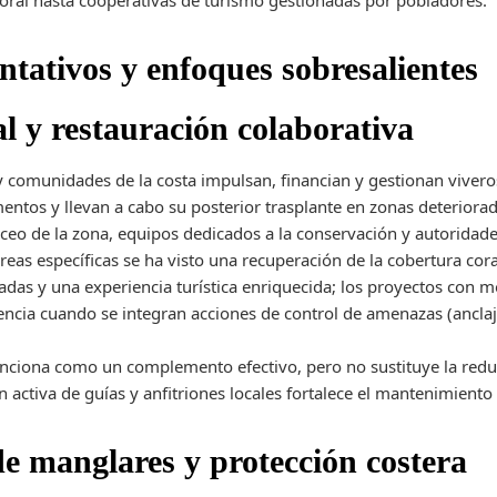
 coral hasta cooperativas de turismo gestionadas por pobladores.
ntativos y enfoques sobresalientes
al y restauración colaborativa
y comunidades de la costa impulsan, financian y gestionan viveros 
entos y llevan a cabo su posterior trasplante en zonas deteriorad
uceo de la zona, equipos dedicados a la conservación y autoridade
eas específicas se ha visto una recuperación de la cobertura cor
iadas y una experiencia turística enriquecida; los proyectos con
encia cuando se integran acciones de control de amenazas (ancla
funciona como un complemento efectivo, pero no sustituye la redu
n activa de guías y anfitriones locales fortalece el mantenimiento 
de manglares y protección costera