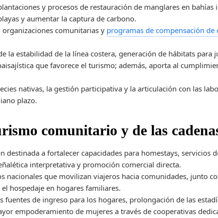
lantaciones y procesos de restauración de manglares en bahías i
playas y aumentar la captura de carbono.
s, organizaciones comunitarias y
programas de compensación de 
de la estabilidad de la línea costera, generación de hábitats para
paisajística que favorece el turismo; además, aporta al cumplimie
ecies nativas, la gestión participativa y la articulación con las la
iano plazo.
urismo comunitario y de las cadena
ón destinada a fortalecer capacidades para homestays, servicios de
eñalética interpretativa y promoción comercial directa.
cos nacionales que movilizan viajeros hacia comunidades, junto 
y el hospedaje en hogares familiares.
s fuentes de ingreso para los hogares, prolongación de las estad
ayor empoderamiento de mujeres a través de cooperativas dedicad