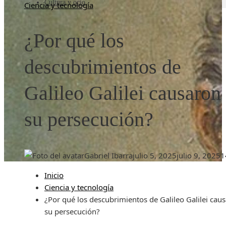
Cultura y ocio
Ciencia y tecnología
¿Por qué los
descubrimientos de
Galileo Galilei causaron
su persecución?
Gabriel Ibarra
julio 5, 2025
julio 9, 2025
1
Inicio
Ciencia y tecnología
¿Por qué los descubrimientos de Galileo Galilei cau
su persecución?