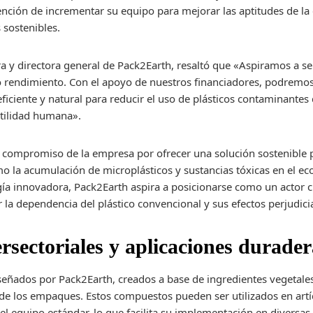
tención de incrementar su equipo para mejorar las aptitudes de la
 sostenibles.
a y directora general de Pack2Earth, resaltó que «Aspiramos a se
o rendimiento. Con el apoyo de nuestros financiadores, podremos
iciente y natural para reducir el uso de plásticos contaminantes 
rtilidad humana».
el compromiso de la empresa por ofrecer una solución sostenible
 la acumulación de microplásticos y sustancias tóxicas en el ecos
a innovadora, Pack2Earth aspira a posicionarse como un actor cla
 la dependencia del plástico convencional y sus efectos perjudici
ersectoriales y aplicaciones durade
señados por Pack2Earth, creados a base de ingredientes vegetale
de los empaques. Estos compuestos pueden ser utilizados en artícu
l equipo estándar, lo que facilita su implementación en diversas