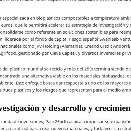
na especializada en bioplásticos compostables a temperatura amb
 euros, que le permitirá acelerar su estrategia de investigación y 
onsolidarse como referente en soluciones sostenibles para reempl
n, liderada por el fondo de capital riesgo español Swanlaab Ventu
ernacionales como JRV Holding (Alemania), Creand Credit Andorrà 
grifood, gestionado por Clave Capital, y diversos inversores priv
 del plástico mundial se recicla y más del 25% termina siendo de
contrado una alternativa viable en los materiales biobasados, d
iente. Este enfoque busca dar respuesta a uno de los mayores d
iduos plásticos y los riesgos que representan para el medio amb
vestigación y desarrollo y crecimie
e ronda de inversiones, Pack2Earth aspira a impulsar su expansió
gencia artificial para crear nuevos materiales, y fortalecer su est