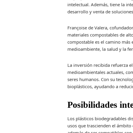
intelectual. Además, tiene la in
desarrollo y venta de soluciones
Françoise de Valera, cofundador
materiales compostables de alt
compostable es el camino más ef
medioambiente, la salud y la fe
La inversión recibida refuerza 
medioambientales actuales, como
seres humanos. Con su tecnologí
bioplásticos, ayudando a reducir
Posibilidades int
Los plásticos biodegradables di
usos que trascienden el ámbito 
además de ser compatibles con e