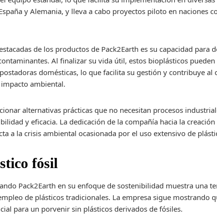
 España y Alemania, y lleva a cabo proyectos piloto en naciones 
destacadas de los productos de Pack2Earth es su capacidad para 
contaminantes. Al finalizar su vida útil, estos bioplásticos puede
stadoras domésticas, lo que facilita su gestión y contribuye al ci
n impacto ambiental.
cionar alternativas prácticas que no necesitan procesos industria
bilidad y eficacia. La dedicación de la compañía hacia la creación
cta a la crisis ambiental ocasionada por el uso extensivo de plást
tico fósil
mando Pack2Earth en su enfoque de sostenibilidad muestra una t
 empleo de plásticos tradicionales. La empresa sigue mostrando q
cial para un porvenir sin plásticos derivados de fósiles.