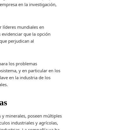
 empresa en la investigación,
r líderes mundiales en
 evidenciar que la opción
que perjudican al
 para los problemas
istema, y en particular en los
ve en la industria de los
ales.
ras
s y minerales, poseen múltiples
los industriales y agrícolas,
 industrias. La compañía ya ha