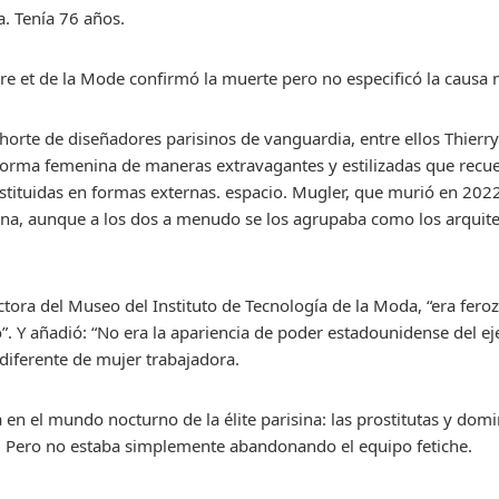
. Tenía 76 años.
re et de la Mode confirmó la muerte pero no especificó la causa 
rte de diseñadores parisinos de vanguardia, entre ellos Thierr
 forma femenina de maneras extravagantes y estilizadas que recuer
stituidas en formas externas. espacio. Mugler, que murió en 2022
tana, aunque a los dos a menudo se los agrupaba como los arquit
rectora del Museo del Instituto de Tecnología de la Moda, “era fero
do”. Y añadió: “No era la apariencia de poder estadounidense del 
 diferente de mujer trabajadora.
n el mundo nocturno de la élite parisina: las prostitutas y domin
. Pero no estaba simplemente abandonando el equipo fetiche.