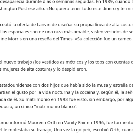
esaparecía durante días o semanas seguidas. En 1989, cuando Di
ashington Post ese año. «No quiero tener todo este dinero y termin
ptó la oferta de Lanvin de diseñar su propia línea de alta costur
as espaciales son de una raza más amable, visten vestidos de se
dine Morris en una reseña del Times. «Su colección fue un cameo 
 el nuevo trabajo (los vestidos asimétricos y los tops con cuent
 mujeres de alta costura) y lo despidieron.
stadounidense con dos hijos que había sido la musa y estrella de
tían el gusto por la vida nocturna y la cocaína y, según él, la s
a de él. Su matrimonio en 1993 fue visto, sin embargo, por a
egocio, un cínico “matrimonio blanco”.
 como informó Maureen Orth en Vanity Fair en 1996, fue tormento
l le molestaba su trabajo; Una vez la golpeó, escribió Orth, cuan