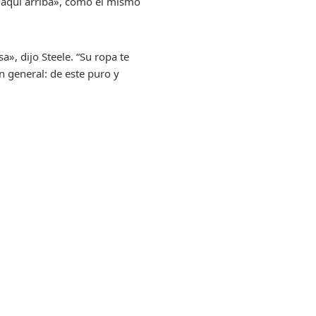
 aquí arriba», como él mismo
», dijo Steele. “Su ropa te
n general: de este puro y