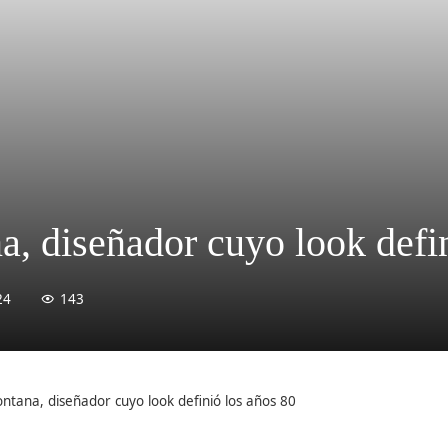
 diseñador cuyo look defin
24
143
tana, diseñador cuyo look definió los años 80