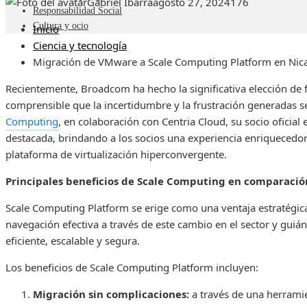
Gabriel Ibarra
agosto 27, 2024
176
Responsabilidad Social
Cultura y ocio
Inicio
Ciencia y tecnología
Migración de VMware a Scale Computing Platform en Nic
Recientemente, Broadcom ha hecho la significativa elección de 
comprensible que la incertidumbre y la frustración generadas se
Computing
, en colaboración con Centria Cloud, su socio oficial
destacada, brindando a los socios una experiencia enriquecedo
plataforma de virtualización hiperconvergente.
Principales beneficios de Scale Computing en comparac
Scale Computing Platform se erige como una ventaja estratégica
navegación efectiva a través de este cambio en el sector y guiá
eficiente, escalable y segura.
Los beneficios de Scale Computing Platform incluyen:
Migración sin complicaciones:
a través de una herramie