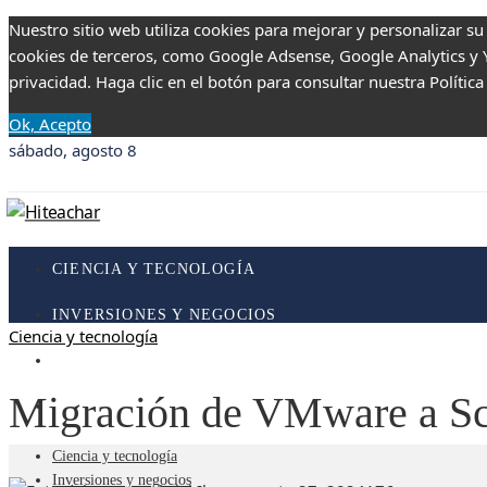
Nuestro sitio web utiliza cookies para mejorar y personalizar su
cookies de terceros, como Google Adsense, Google Analytics y Yo
privacidad. Haga clic en el botón para consultar nuestra Política
Ok, Acepto
sábado, agosto 8
CIENCIA Y TECNOLOGÍA
INVERSIONES Y NEGOCIOS
Ciencia y tecnología
RESPONSABILIDAD SOCIAL
Migración de VMware a Sc
CULTURA Y OCIO
Ciencia y tecnología
Inversiones y negocios