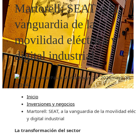
Martorell: SEAT, a la
vanguardia de la
movilidad eléctrica y
digital industrial
Paula Montiel
mayo 24, 2026
mayo 28,
2026
43
Inicio
Inversiones y negocios
Martorell: SEAT, a la vanguardia de la movilidad eléc
y digital industrial
La transformación del sector