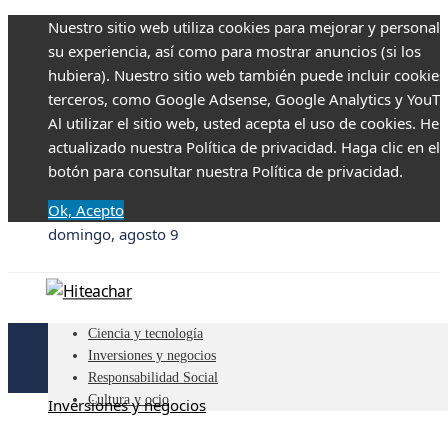
Nuestro sitio web utiliza cookies para mejorar y personali
su experiencia, así como para mostrar anuncios (si los
hubiera). Nuestro sitio web también puede incluir cookies
terceros, como Google Adsense, Google Analytics y YouTu
Al utilizar el sitio web, usted acepta el uso de cookies. H
actualizado nuestra Política de privacidad. Haga clic en el
botón para consultar nuestra Política de privacidad.
Ok, Acepto
domingo, agosto 9
Ciencia y tecnología
Inversiones y negocios
Responsabilidad Social
Cultura y ocio
Inversiones y negocios