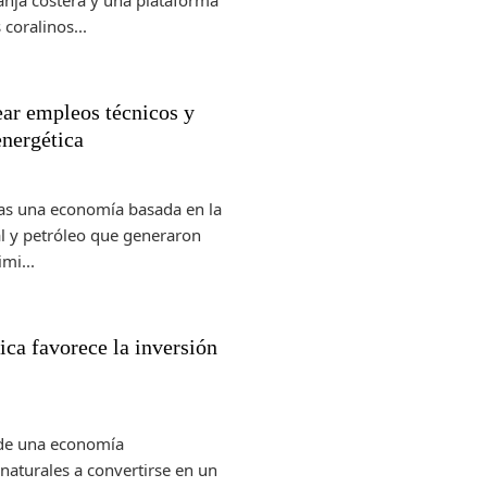
anja costera y una plataforma
coralinos...
ar empleos técnicos y
energética
das una economía basada en la
al y petróleo que generaron
mi...
ca favorece la inversión
de una economía
naturales a convertirse en un