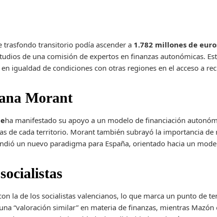
o
 trasfondo transitorio podía ascender a
1.782 millones de euro
udios de una comisión de expertos en finanzas autonómicas. Este
 en igualdad de condiciones con otras regiones en el acceso a rec
iana Morant
te
ha manifestado su apoyo a un modelo de financiación autonóm
cas de cada territorio. Morant también subrayó la importancia de 
ndió un nuevo paradigma para España, orientado hacia un model
socialistas
n la de los socialistas valencianos, lo que marca un punto de tens
na “valoración similar” en materia de finanzas, mientras Mazón c