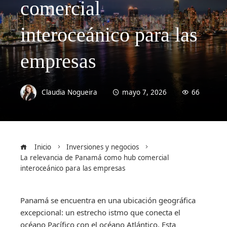
comercial
interoceánico para las
empresas
Claudia Nogueira
mayo 7, 2026
66
Inicio
Inversiones y negocios
La relevancia de Panamá como hub comercial
interoceánico para las empresas
Panamá se encuentra en una ubicación geográfica
excepcional: un estrecho istmo que conecta el
océano Pacífico con el océano Atlántico. Esta