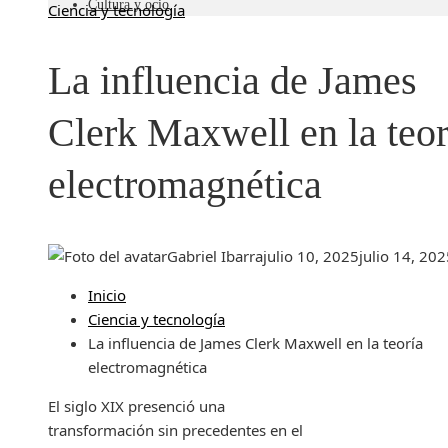
Cultura y ocio
Ciencia y tecnología
La influencia de James
Clerk Maxwell en la teor
electromagnética
Gabriel Ibarra
julio 10, 2025
julio 14, 20
Inicio
Ciencia y tecnología
La influencia de James Clerk Maxwell en la teoría
electromagnética
El siglo XIX presenció una
transformación sin precedentes en el