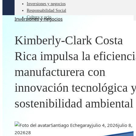
Inversiones y negocios
Responsabilidad Social
Cultura y ocio
Inversiones y negocios
Kimberly-Clark Costa
Rica impulsa la eficienci
manufacturera con
innovación tecnológica 
sostenibilidad ambiental
Santiago Echegaray
julio 4, 2026
julio 8,
2026
28