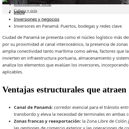
Álvaro Sanz
marzo 7, 2026
marzo 26, 2026
87
Responsabilidad Social
Cultura y ocio
Inicio
Inversiones y negocios
Inversores en Panamá: Puertos, bodegas y redes clave
Ciudad de Panamá se presenta como el núcleo logístico más de
por su proximidad al canal interoceánico, la presencia de zona
amplia conectividad tanto marítima como aérea, factores que la
invierten en infraestructura portuaria, almacenamiento y sistem
analiza los elementos que evalúan los inversores, incorporando
aplicables.
Ventajas estructurales que atraen
Canal de Panamá:
corredor esencial para el tránsito en
transbordo y eleva la necesidad de terminales en ambas c
Zonas francas y reexportación:
la Zona Libre de Colón 
las gestiones de comercio exterior y las operaciones de c