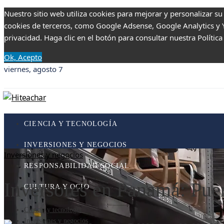
Nuestro sitio web utiliza cookies para mejorar y personalizar su
cookies de terceros, como Google Adsense, Google Analytics y Yo
privacidad. Haga clic en el botón para consultar nuestra Política
Ok, Acepto
viernes, agosto 7
CIENCIA Y TECNOLOGÍA
INVERSIONES Y NEGOCIOS
Inversiones y negocios
RESPONSABILIDAD SOCIAL
Inversores en Panamá: Puer
CULTURA Y OCIO
Ciencia y tecnología
Inversiones y negocios