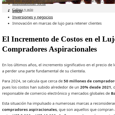
Gabriel Ibarra
febrero 25, 2025
marzo 2, 2025
Responsabilidad Social
Cultura y ocio
Inicio
Inversiones y negocios
Innovación en marcas de lujo para retener clientes
El Incremento de Costos en el Lujo
Compradores Aspiracionales
En los últimos años, el incremento significativo en el precio de 
a perder una parte fundamental de su clientela.
Para 2024, se calcula que cerca de
50 millones de compradore
pues los costos han subido alrededor de un
20% desde 2021
, 
responsable de comercio electrónico y mercados globales de
Ba
Esta situación ha impulsado a numerosas marcas a reconsiderar 
compradores aspiracionales
, que son aquellos que compran 