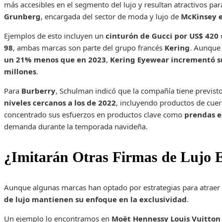
más accesibles en el segmento del lujo y resultan atractivos 
Grunberg
, encargada del sector de moda y lujo de
McKinsey 
Ejemplos de esto incluyen un
cinturón de Gucci por US$ 420
98
, ambas marcas son parte del grupo francés
Kering
. Aunqu
un 21% menos que en 2023
,
Kering Eyewear incrementó su
millones
.
Para
Burberry
, Schulman indicó que la compañía tiene previst
niveles cercanos a los de 2022
, incluyendo productos de cuer
concentrado sus esfuerzos en productos clave como
prendas e
demanda durante la temporada navideña.
¿Imitarán Otras Firmas de Lujo 
Aunque algunas marcas han optado por estrategias para atraer
de lujo mantienen su enfoque en la exclusividad
.
Un ejemplo lo encontramos en
Moët Hennessy Louis Vuitton