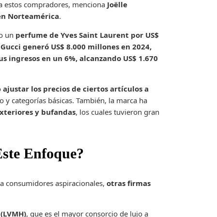
para estos compradores, menciona
Joëlle
en Norteamérica
.
o un
perfume de Yves Saint Laurent por US$
e
Gucci generó US$ 8.000 millones en 2024,
s ingresos en un 6%, alcanzando US$ 1.670
o
ajustar los precios de ciertos artículos a
o y categorías básicas. También, la marca ha
xteriores y bufandas
, los cuales tuvieron gran
Este Enfoque?
 a consumidores aspiracionales,
otras firmas
 (LVMH)
, que es el mayor consorcio de lujo a