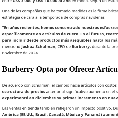
entre
US$ 3.000 y US$ 10.000 al año
en moda, según un estud
Una de las compañías que ha tomado medidas es la firma britá
estrategia de cara a la temporada de compras navideñas.
“En años recientes, hemos concentrado nuestros esfuerzos 
específicamente en artículos de cuero. En el futuro, rees
para incluir desde productos más asequibles hasta los más
mencionó
Joshua Schulman
, CEO de
Burberry
, durante la pr
noviembre de 2024.
Burberry Opta por Ofrecer Artícu
De acuerdo con Schulman, el cambio hacia artículos con costos
estructura de precios
anterior al significativo aumento en el
experimentó en diciembre su primer incremento en nuevos
Las ventas en tienda también reflejaron un impacto positivo. Du
América (EE.UU., Brasil, Canadá, México y Panamá) aume