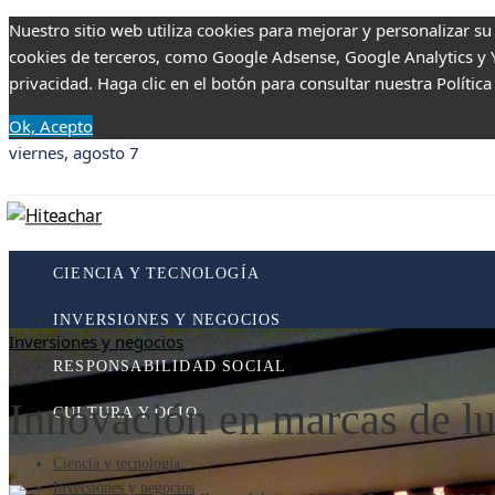
Nuestro sitio web utiliza cookies para mejorar y personalizar su
cookies de terceros, como Google Adsense, Google Analytics y Yo
privacidad. Haga clic en el botón para consultar nuestra Política
Ok, Acepto
viernes, agosto 7
CIENCIA Y TECNOLOGÍA
INVERSIONES Y NEGOCIOS
Inversiones y negocios
RESPONSABILIDAD SOCIAL
Innovación en marcas de luj
CULTURA Y OCIO
Ciencia y tecnología
Inversiones y negocios