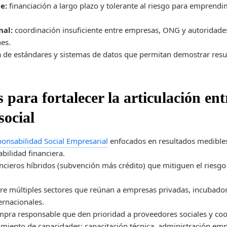
e:
financiación a largo plazo y tolerante al riesgo para emprendi
nal:
coordinación insuficiente entre empresas, ONG y autoridades 
nes.
a de estándares y sistemas de datos que permitan demostrar resu
s para fortalecer la articulación ent
ocial
onsabilidad Social Empresarial
enfocados en resultados medibles
abilidad financiera.
ieros híbridos (subvención más crédito) que mitiguen el riesgo 
re múltiples sectores que reúnan a empresas privadas, incubado
ernacionales.
ompra responsable que den prioridad a proveedores sociales y coo
cimiento de capacidades: capacitación técnica, administración empr