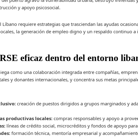
n del puerto agravó la vulnerabilidad urbana, destruyó viviendas 
rucción y apoyo psicosocial.
l Líbano requiere estrategias que trasciendan las ayudas ocasion
locales, la generación de empleo digno y un respaldo continuo a
RSE eficaz dentro del entorno liba
pliega como una colaboración integrada entre compañías, empren
es y donantes internacionales, y concentra sus metas principale
lusivo:
creación de puestos dirigidos a grupos marginados y ad
s productivas locales:
compras responsables y apoyo a provee
as:
líneas de crédito social, microcréditos y fondos de apoyo par
ades:
formación técnica, mentoría empresarial y acompañamiento 