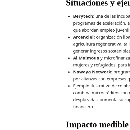
Situaciones y ej
Berytech
: una de las incu
programas de aceleración, a
que abordan empleo juvenil 
Arcenciel
: organización li
agricultura regenerativa, t
generar ingresos sostenibles
Al Majmoua
y microfinanzas
mujeres y refugiados, para i
Nawaya Network
: progra
por alianzas con empresas q
Ejemplo ilustrativo de cola
combina microcréditos con 
desplazadas, aumenta su cap
financiera.
Impacto medible 