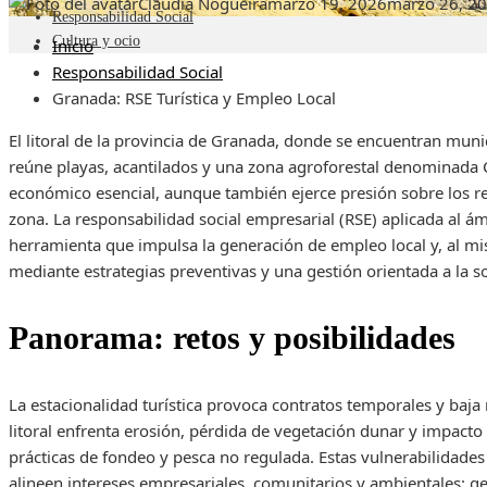
Claudia Nogueira
marzo 19, 2026
marzo 26, 2
Responsabilidad Social
Cultura y ocio
Inicio
Responsabilidad Social
Granada: RSE Turística y Empleo Local
El litoral de la provincia de Granada, donde se encuentran mun
reúne playas, acantilados y una zona agroforestal denominada 
económico esencial, aunque también ejerce presión sobre los recu
zona. La responsabilidad social empresarial (RSE) aplicada al á
herramienta que impulsa la generación de empleo local y, al mi
mediante estrategias preventivas y una gestión orientada a la so
Panorama: retos y posibilidades
La estacionalidad turística provoca contratos temporales y baja 
litoral enfrenta erosión, pérdida de vegetación dunar y impacto
prácticas de fondeo y pesca no regulada. Estas vulnerabilidades
alineen intereses empresariales, comunitarios y ambientales: g