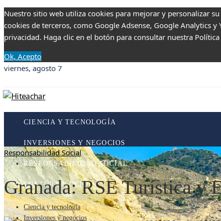
Nuestro sitio web utiliza cookies para mejorar y personalizar su
cookies de terceros, como Google Adsense, Google Analytics y Yo
privacidad. Haga clic en el botón para consultar nuestra Política
Ok, Acepto
viernes, agosto 7
CIENCIA Y TECNOLOGÍA
INVERSIONES Y NEGOCIOS
Responsabilidad Social
RESPONSABILIDAD SOCIAL
Granada: RSE Turística y 
CULTURA Y OCIO
Ciencia y tecnología
Inversiones y negocios