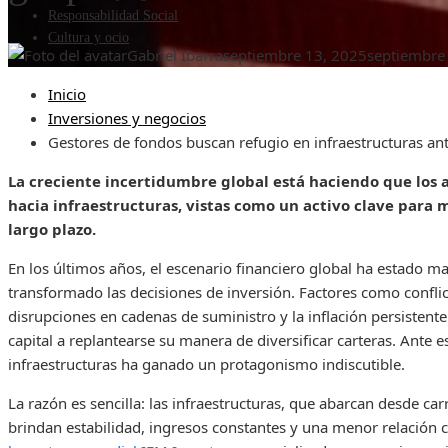
Responsabilidad Social
Cultura y ocio
Gabriel Ibarra
septiembre 13, 2025
septiembre
Inicio
Inversiones y negocios
Gestores de fondos buscan refugio en infraestructuras ant
La creciente incertidumbre global está haciendo que los 
hacia infraestructuras, vistas como un activo clave para m
largo plazo.
En los últimos años, el escenario financiero global ha estado m
transformado las decisiones de inversión. Factores como confli
disrupciones en cadenas de suministro y la inflación persistente
capital a replantearse su manera de diversificar carteras. Ante 
infraestructuras ha ganado un protagonismo indiscutible.
La razón es sencilla: las infraestructuras, que abarcan desde ca
brindan estabilidad, ingresos constantes y una menor relación 