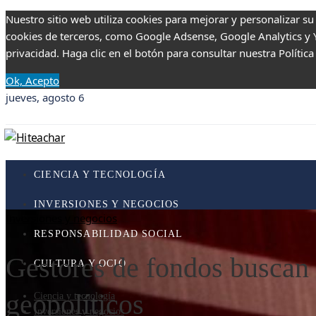
Nuestro sitio web utiliza cookies para mejorar y personalizar su
cookies de terceros, como Google Adsense, Google Analytics y Yo
privacidad. Haga clic en el botón para consultar nuestra Política
Ok, Acepto
jueves, agosto 6
CIENCIA Y TECNOLOGÍA
INVERSIONES Y NEGOCIOS
Inversiones y negocios
RESPONSABILIDAD SOCIAL
Gestores de fondos buscan r
CULTURA Y OCIO
geopolíticos
Ciencia y tecnología
Inversiones y negocios