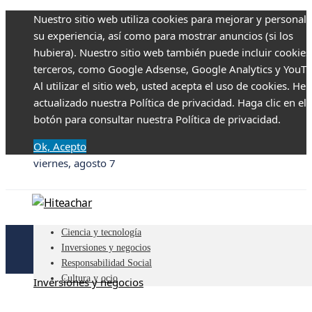
Nuestro sitio web utiliza cookies para mejorar y personali
su experiencia, así como para mostrar anuncios (si los
hubiera). Nuestro sitio web también puede incluir cookies
terceros, como Google Adsense, Google Analytics y YouTu
Al utilizar el sitio web, usted acepta el uso de cookies. H
actualizado nuestra Política de privacidad. Haga clic en el
botón para consultar nuestra Política de privacidad.
Ok, Acepto
viernes, agosto 7
Ciencia y tecnología
Inversiones y negocios
Responsabilidad Social
Cultura y ocio
Inversiones y negocios