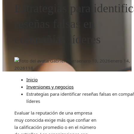
Estrategias para identific
reseñas falsas en
compañías líderes
Gabriel Ibarra
enero 10, 2026
enero 14,
2026
118
Inicio
Inversiones y negocios
Estrategias para identificar reseñas falsas en compa
líderes
Evaluar la reputación de una empresa
muy conocida exige más que confiar en
la calificación promedio o en el número