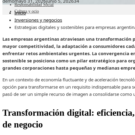
demo
mayo 31, 2026
junio 5, 2026
34
Responsabilidad Social
Cultura y ocio
Inicio
Inversiones y negocios
Estrategias digitales y sostenibles para empresas argentin
Las empresas argentinas atraviesan una transformación 
mayor competitividad, la adaptación a consumidores cada
enfrentar retos ambientales urgentes. La convergencia en
sostenible se posiciona como un pilar estratégico para or
grandes corporaciones hasta pequeñas y medianas empre
En un contexto de economía fluctuante y de aceleración tecnológi
opción para transformarse en un requisito indispensable para se
pasó de ser un simple recurso de imagen a consolidarse como u
Transformación digital: eficiencia
de negocio