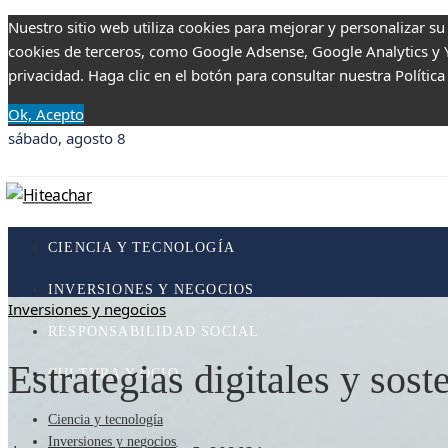
Nuestro sitio web utiliza cookies para mejorar y personalizar su
cookies de terceros, como Google Adsense, Google Analytics y Yo
privacidad. Haga clic en el botón para consultar nuestra Política
Ok, Acepto
sábado, agosto 8
CIENCIA Y TECNOLOGÍA
INVERSIONES Y NEGOCIOS
Inversiones y negocios
RESPONSABILIDAD SOCIAL
Estrategias digitales y sos
CULTURA Y OCIO
Ciencia y tecnología
Inversiones y negocios