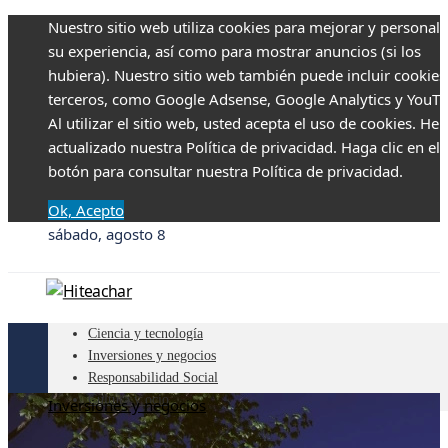
Nuestro sitio web utiliza cookies para mejorar y personali
su experiencia, así como para mostrar anuncios (si los
hubiera). Nuestro sitio web también puede incluir cookies
terceros, como Google Adsense, Google Analytics y YouTu
Al utilizar el sitio web, usted acepta el uso de cookies. H
actualizado nuestra Política de privacidad. Haga clic en el
botón para consultar nuestra Política de privacidad.
Ok, Acepto
sábado, agosto 8
Ciencia y tecnología
Inversiones y negocios
Responsabilidad Social
Cultura y ocio
Inversiones y negocios