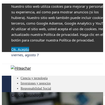
Nuestro sitio web utiliza cookies para mejorar y personali
su experiencia, así como para mostrar anuncios (si los
hubiera). Nuestro sitio web también puede incluir cookies
terceros, como Google Adsense, Google Analytics y YouTu
Al utilizar el sitio web, usted acepta el uso de cookies. H
actualizado nuestra Política de privacidad. Haga clic en el
botón para consultar nuestra Política de privacidad.
Ok, Acepto
viernes, agosto 7
Ciencia y tecnología
Inversiones y negocios
Responsabilidad Social
Cultura y ocio
Ciencia y tecnología