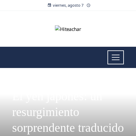
viernes, agosto 7
INVERSIONES Y NEGOCIOS
El yen japonés: un
resurgimiento
sorprendente traducido