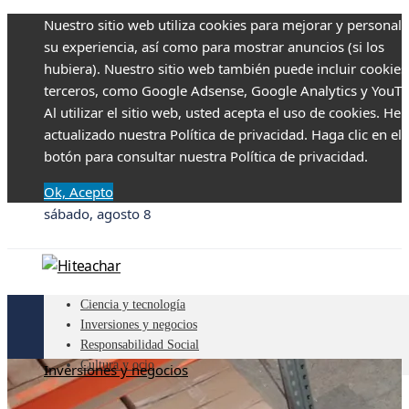
Nuestro sitio web utiliza cookies para mejorar y personali
su experiencia, así como para mostrar anuncios (si los
hubiera). Nuestro sitio web también puede incluir cookies
terceros, como Google Adsense, Google Analytics y YouTu
Al utilizar el sitio web, usted acepta el uso de cookies. H
actualizado nuestra Política de privacidad. Haga clic en el
botón para consultar nuestra Política de privacidad.
Ok, Acepto
sábado, agosto 8
Ciencia y tecnología
Inversiones y negocios
Responsabilidad Social
Cultura y ocio
Inversiones y negocios