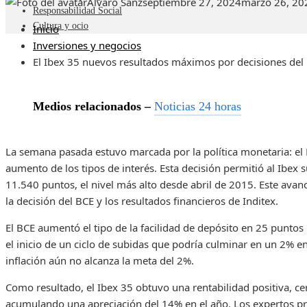
Álvaro Sanz
septiembre 27, 2024
marzo 26, 20
Responsabilidad Social
Cultura y ocio
Inicio
Inversiones y negocios
El Ibex 35 nuevos resultados máximos por decisiones del
Medios relacionados –
Noticias 24 horas
La semana pasada estuvo marcada por la política monetaria: el
aumento de los tipos de interés. Esta decisión permitió al Ibe
11.540 puntos, el nivel más alto desde abril de 2015. Este ava
la decisión del BCE y los resultados financieros de Inditex.
El BCE aumentó el tipo de la facilidad de depósito en 25 puntos
el inicio de un ciclo de subidas que podría culminar en un 2% en
inflación aún no alcanza la meta del 2%.
Como resultado, el Ibex 35 obtuvo una rentabilidad positiva, c
acumulando una apreciación del 14% en el año. Los expertos pre