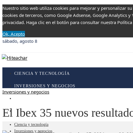
Nuestro sitio web utiliza cookies para mejorar y personalizar su
cookies de terceros, como Google Adsense, Google Analytics y Yo
privacidad. Haga clic en el botón para consultar nuestra Política
Ok, Acepto
sábado, agosto 8
CIENCIA Y TECNOLOGÍA
INVERSIONES Y NEGOCIOS
Inversiones y negocios
RESPONSABILIDAD SOCIAL
El Ibex 35 nuevos resulta
CULTURA Y OCIO
Ciencia y tecnología
Inversiones y negocios