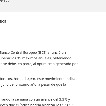
26
172
 BCE
 Banco Central Europeo (BCE) anunció un
x superar los 35 máximos anuales, obteniendo
nce se debe, en parte, al optimismo generado por
 básicos, hasta el 3,5%. Este movimiento indica
 julio del próximo año, a pesar de que la
errando la semana con un avance del 3,3% y
vén que el índice podría alcanzar los 12.895