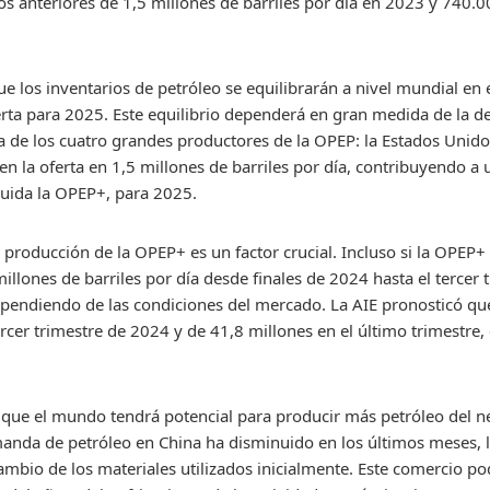
 anteriores de 1,5 millones de barriles por día en 2023 y 740.00
que los inventarios de petróleo se equilibrarán a nivel mundial en 
rta para 2025. Este equilibrio dependerá en gran medida de la 
a de los cuatro grandes productores de la OPEP: la Estados Unido
n la oferta en 1,5 millones de barriles por día, contribuyendo a
cluida la OPEP+, para 2025.
 producción de la OPEP+ es un factor crucial. Incluso si la OPEP+
illones de barriles por día desde finales de 2024 hasta el tercer
pendiendo de las condiciones del mercado. La AIE pronosticó que
rcer trimestre de 2024 y de 41,8 millones en el último trimestre,
 que el mundo tendrá potencial para producir más petróleo del n
da de petróleo en China ha disminuido en los últimos meses, l
cambio de los materiales utilizados inicialmente. Este comercio p