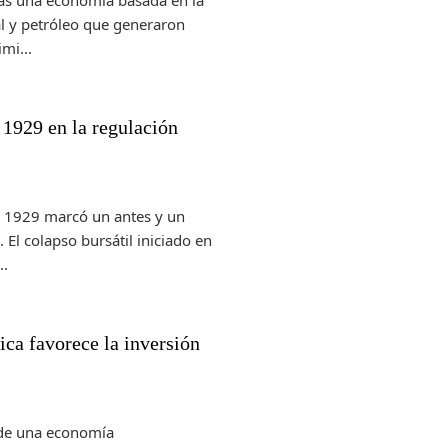
das una economía basada en la
al y petróleo que generaron
mi...
e 1929 en la regulación
e 1929 marcó un antes y un
 El colapso bursátil iniciado en
..
ca favorece la inversión
de una economía