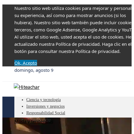
Nuestro sitio web utiliza cookies para mejorar y personali
su experiencia, así como para mostrar anuncios (si los
hubiera). Nuestro sitio web también puede incluir cookies
terceros, como Google Adsense, Google Analytics y YouTu
Al utilizar el sitio web, usted acepta el uso de cookies. H
actualizado nuestra Política de privacidad. Haga clic en el
botón para consultar nuestra Política de privacidad.
Ok, Acepto
domingo, agosto 9
Ciencia y tecnología
Inversiones y negocios
Responsabilidad Social
Cultura y ocio
Moda y tendencias