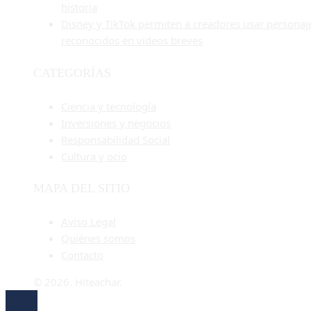
historia
Disney y TikTok permiten a creadores usar personaj
reconocidos en videos breves
CATEGORÍAS
Ciencia y tecnología
Inversiones y negocios
Responsabilidad Social
Cultura y ocio
MAPA DEL SITIO
Aviso Legal
Quiénes somos
Contacto
© 2026. Hiteachar.