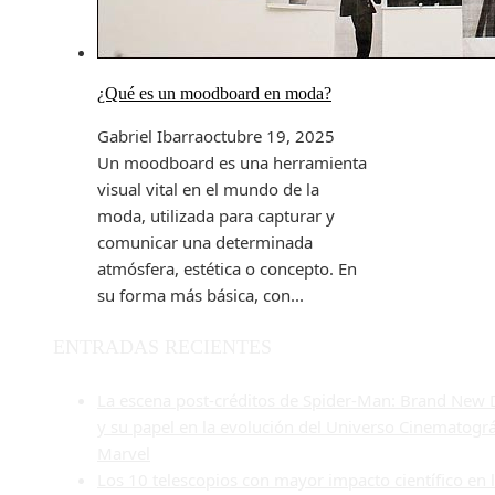
¿Qué es un moodboard en moda?
Gabriel Ibarra
octubre 19, 2025
Un moodboard es una herramienta
visual vital en el mundo de la
moda, utilizada para capturar y
comunicar una determinada
atmósfera, estética o concepto. En
su forma más básica, con...
ENTRADAS RECIENTES
La escena post-créditos de Spider-Man: Brand New 
y su papel en la evolución del Universo Cinematográ
Marvel
Los 10 telescopios con mayor impacto científico en 