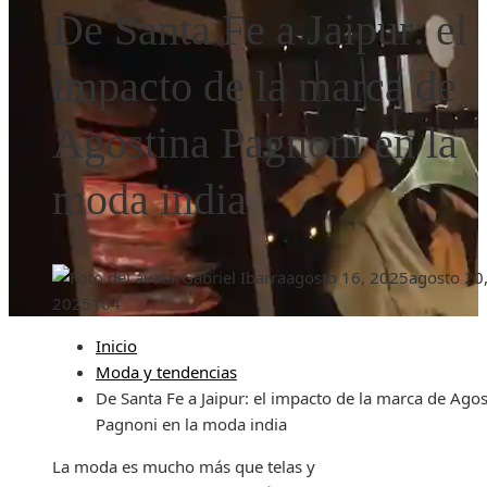
De Santa Fe a Jaipur: el
impacto de la marca de
Agostina Pagnoni en la
moda india
Gabriel Ibarra
agosto 16, 2025
agosto 20
2025
104
Inicio
Moda y tendencias
De Santa Fe a Jaipur: el impacto de la marca de Agos
Pagnoni en la moda india
La moda es mucho más que telas y