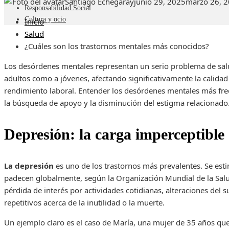
Santiago Echegaray
junio 29, 2025
marzo 26, 
Responsabilidad Social
Cultura y ocio
Inicio
Salud
¿Cuáles son los trastornos mentales más conocidos?
Los desórdenes mentales representan un serio problema de salud
adultos como a jóvenes, afectando significativamente la calidad d
rendimiento laboral. Entender los desórdenes mentales más frecu
la búsqueda de apoyo y la disminución del estigma relacionado
Depresión: la carga imperceptible
La depresión
es uno de los trastornos más prevalentes. Se est
padecen globalmente, según la Organización Mundial de la Salud
pérdida de interés por actividades cotidianas, alteraciones de
repetitivos acerca de la inutilidad o la muerte.
Un ejemplo claro es el caso de María, una mujer de 35 años que,