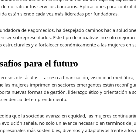
y democratizar los servicios bancarios. Aplicaciones para control
ida están siendo cada vez más lideradas por fundadoras.
, fundadora de Pagomedios, ha despejado caminos hacia solucione
 ser subrepresentados. Este tipo de iniciativas no solo mejoran l
s estructurales y a fortalecer económicamente a las mujeres en 
safíos para el futuro
rosos obstáculos —acceso a financiación, visibilidad mediática,
que las mujeres imprimen en sectores emergentes están reconfi
porta nuevas formas de gestión, liderazgo ético y orientación a s
rascendencia del emprendimiento.
medida que la sociedad avanza en equidad, las mujeres continua
a evolución señala, no solo un avance necesario en términos de just
resariales más sostenibles, diversos y adaptativos frente a los r