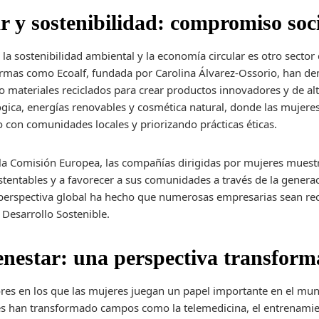
r y sostenibilidad: compromiso soc
a sostenibilidad ambiental y la economía circular es otro sector
irmas como Ecoalf, fundada por Carolina Álvarez-Ossorio, han de
do materiales reciclados para crear productos innovadores y de al
ógica, energías renovables y cosmética natural, donde las mujer
 con comunidades locales y priorizando prácticas éticas.
 la Comisión Europea, las compañías dirigidas por mujeres muest
tentables y a favorecer a sus comunidades a través de la genera
 perspectiva global ha hecho que numerosas empresarias sean rec
 Desarrollo Sostenible.
ienestar: una perspectiva transfor
tores en los que las mujeres juegan un papel importante en el m
s han transformado campos como la telemedicina, el entrenamient