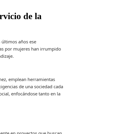
vicio de la
s últimos años ese
das por mujeres han irrumpido
dizaje.
ínez, emplean herramientas
exigencias de una sociedad cada
ocial, enfocándose tanto en la
lmente en proyectos que buscan