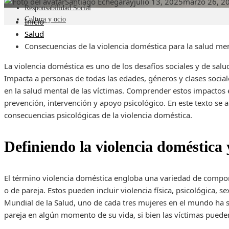
Santiago Echegaray
julio 13, 2025
marzo 26, 2
Responsabilidad Social
Cultura y ocio
Inicio
Salud
Consecuencias de la violencia doméstica para la salud me
La violencia doméstica es uno de los desafíos sociales y de sa
Impacta a personas de todas las edades, géneros y clases socia
en la salud mental de las víctimas. Comprender estos impactos es
prevención, intervención y apoyo psicológico. En este texto se a
consecuencias psicológicas de la violencia doméstica.
Definiendo la violencia doméstica
El término violencia doméstica engloba una variedad de compor
o de pareja. Estos pueden incluir violencia física, psicológica, 
Mundial de la Salud, uno de cada tres mujeres en el mundo ha su
pareja en algún momento de su vida, si bien las víctimas puede