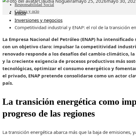
Claudia Nogueira
mayo 25, 2026
mayo 30, 202
Responsabilidad Social
Cultura y ocio
Inicio
Inversiones y negocios
Competitividad industrial y ENAP: el rol de la transición e
La Empresa Nacional del Petróleo (ENAP) ha intensificado 
con un objetivo claro: impulsar la competitividad industr
renovado responde a los desafíos del cambio climático, la
y la creciente exigencia de procesos productivos más sost
tecnológicas, optimizar el consumo energético y fomentar
el privado, ENAP pretende consolidarse como un actor cla
país.
La transición energética como imp
progreso de las regiones
La transición energética abarca más que la baja de emisiones, 