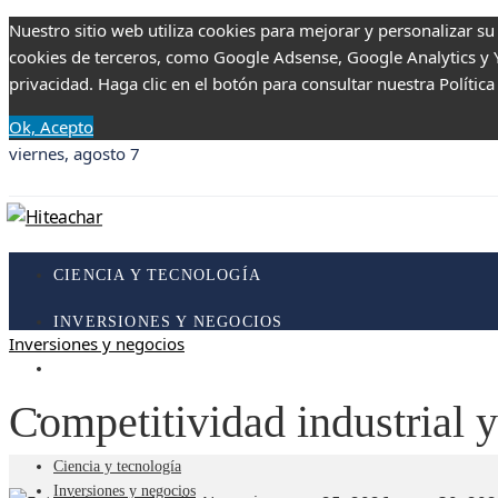
Nuestro sitio web utiliza cookies para mejorar y personalizar su
cookies de terceros, como Google Adsense, Google Analytics y Yo
privacidad. Haga clic en el botón para consultar nuestra Política
Ok, Acepto
viernes, agosto 7
CIENCIA Y TECNOLOGÍA
INVERSIONES Y NEGOCIOS
Inversiones y negocios
RESPONSABILIDAD SOCIAL
Competitividad industrial y
CULTURA Y OCIO
Ciencia y tecnología
Inversiones y negocios