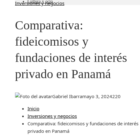
Cultura y ocio
Inversiones y negocios
Comparativa:
fideicomisos y
fundaciones de interés
privado en Panamá
Gabriel Ibarra
mayo 3, 2024
220
Inicio
Inversiones y negocios
Comparativa: fideicomisos y fundaciones de interés
privado en Panamá