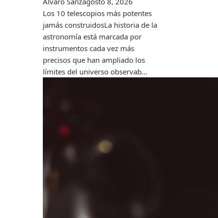
Álvaro Sanz
agosto 8, 2026
Los 10 telescopios más potentes
jamás construidosLa historia de la
astronomía está marcada por
instrumentos cada vez más
precisos que han ampliado los
límites del universo observab...