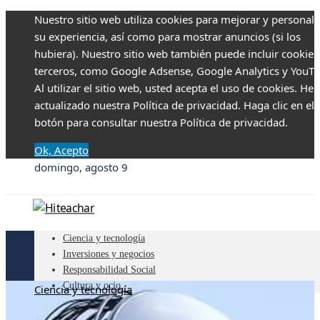
Nuestro sitio web utiliza cookies para mejorar y personali
su experiencia, así como para mostrar anuncios (si los
hubiera). Nuestro sitio web también puede incluir cookies
terceros, como Google Adsense, Google Analytics y YouTu
Al utilizar el sitio web, usted acepta el uso de cookies. H
actualizado nuestra Política de privacidad. Haga clic en el
botón para consultar nuestra Política de privacidad.
Ok, Acepto
domingo, agosto 9
Ciencia y tecnología
Inversiones y negocios
Responsabilidad Social
Cultura y ocio
Ciencia y tecnología